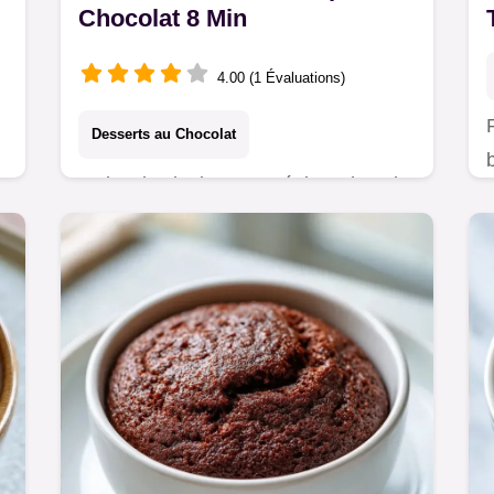
Chocolat 8 Min
4.00 (1 Évaluations)
Desserts au Chocolat
Le bowl cake banane pépites chocolat
e
est un régal matinal. Cette recette
bowl cake banane pépites chocolat
inclut un calculateur de portions. Prêt
en 8 min.