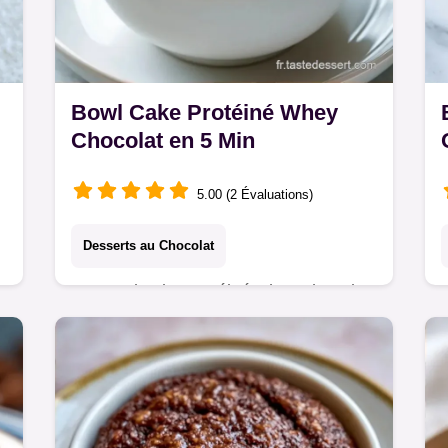
Bowl Cake Protéiné Whey
Chocolat en 5 Min
5.00 (2 Évaluations)
Desserts au Chocolat
Ce Bowl cake protéiné whey chocolat
est idéal pour un petit déjeuner
protéiné musculation. Inclut un
.
tableau d'échanges budget. Prêt en 5
minutes !