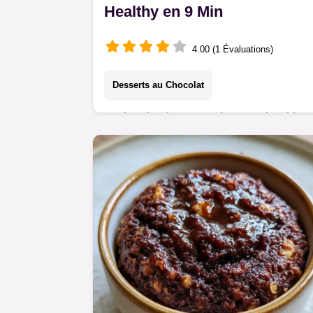
Healthy en 9 Min
4.00 (1 Évaluations)
Desserts au Chocolat
Ce bowl cake cacao banane healthy
est idéal. Testez ce bowl cake banan
flocon d'avoine avec notre tableau
d'équivalences budget. Prêt en 9
minutes !