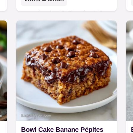
La Verrine chocolat blanc framboise
allie douceur et acidité. Ce dessert
chocolat blanc framboise mascarpone
inclut un tableau d'équivalences. Prêt
en 15 min.
v
Bowl Cake Banane Pépites