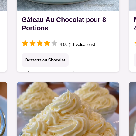
Gâteau Au Chocolat pour 8
Portions
4.00 (1 Évaluations)
Desserts au Chocolat
Prêt en 45 min, ce Gâteau au
chocolat est léger et fondant. Profitez
d'une texture aérée grâce au yaourt
grec et découvrez le rôle des
ingrédients.