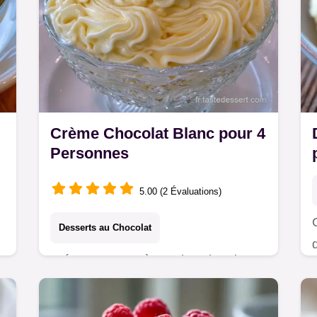
Crème Chocolat Blanc pour 4
Personnes
5.00 (2 Évaluations)
Desserts au Chocolat
Préparez une Crème Chocolat Blanc
n
onctueuse. Ces pots de crème
chocolat blanc maison sont fondants.