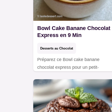
Bowl Cake Banane Chocolat
Express en 9 Min
Desserts au Chocolat
Préparez ce Bowl cake banane
chocolat express pour un petit-
déjeuner healthy. Un bowl cake
banane micro onde avec tableau
d'équivalences budget. Prêt en 9 min