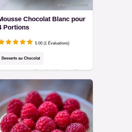
Mousse Chocolat Blanc pour
4 Portions
5.00 (1 Évaluations)
Desserts au Chocolat
Cette Mousse chocolat blanc maison
est une recette facile qui tient bien.
Inclus : tableau des températures
pour un résultat stable. Prête en 15
min.