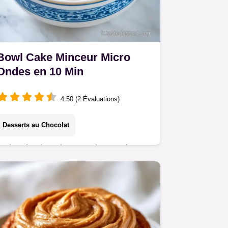
Bowl Cake Minceur Micro
Ondes en 10 Min
4.50 (2 Évaluations)
Desserts au Chocolat
Le bowl cake minceur micro ondes est
un goûter sain. Cette recette bowl
cake minceur banane est prête en 10
min. Inclus : tableau de substitutions
budget.