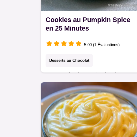
Cookies au Pumpkin Spice
en 25 Minutes
5.00 (1 Évaluations)
Desserts au Chocolat
Un cœur fondant et des bords
croustillants pour ces Cookies au
Pumpkin Spice. Apprenez pourquoi
cette recette fonctionne pour réussir
vos fournées.