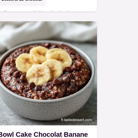
Préparez ce Mini bowl cake banane
chocolat en 8 min. Un bowl cake
banane chocolat healthy avec un
tableau de substitution budget pour
arier les plaisirs.
Bowl Cake Chocolat Banane