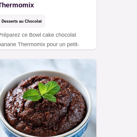
Thermomix
Desserts au Chocolat
Préparez ce Bowl cake chocolat
banane Thermomix pour un petit-
déjeuner gourmand. Un moelleux
banane Thermomix avec notre
calculateur de portions. Prêt en 7min.