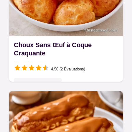
Choux Sans Œuf à Coque
Craquante
4.50 (2 Évaluations)
Pâtisseries Françaises
Une coque craquante pour ce Choux Sans
Œuf. On y trouve les étapes pour cuire vos
choux avec précision. Idéal pour un goûter
vegan et léger.