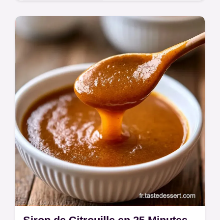
Pâtisseries Françaises
Moelleux et fondants, ces Roulés cannelle
citrouille gardent une mie souple. Suivez
l'astuce pour une mie tendre et préparez-les
chez vous.