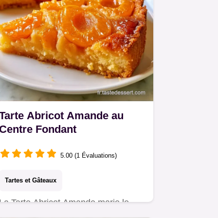
Tarte Abricot Amande au
Centre Fondant
5.00 (1 Évaluations)
Tartes et Gâteaux
La Tarte Abricot Amande marie le
peps des fruits et une crème