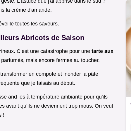
 geste. L'astuce que j'ai apprise dans le sud ?
ans la crème d'amande.
veille toutes les saveurs.
illeurs Abricots de Saison
arineux. C’est une catastrophe pour une
tarte aux
rès parfumés, mais encore fermes au toucher.
e transformer en compote et inonder la pâte
fréquente que je faisais au début.
isse and les à température ambiante pour qu'ils
d les avant qu’ils ne deviennent trop mous. On veut
 !