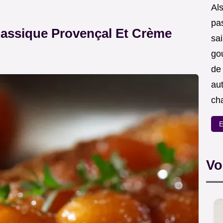
Als
pas
Classique Provençal Et Crème
sa
go
de
aut
ch
E
Vo