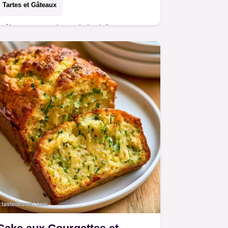
Tartes et Gâteaux
Mélangez une base briochée et un
cœur caramélisé pour réussir votre
Tarte au sucre belge. Consultez les
détails de la recette pour un résultat
gourmand en 1 h…