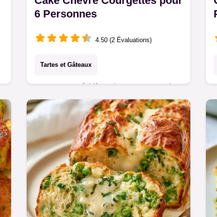
Cake Chèvre Courgettes pour
6 Personnes
4.50 (2 Évaluations)
Tartes et Gâteaux
Pour vos apéritifs, misez sur ce Cake
chèvre courgettes. Apprenez le rôle
de chaque ingrédient pour obtenir une
mie dense et aérée sans être
détrempée.