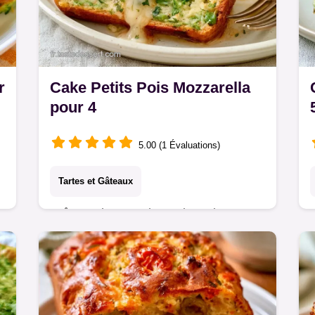
r
Cake Petits Pois Mozzarella
pour 4
5.00 (1 Évaluations)
Tartes et Gâteaux
Prêt en 1h, ce Cake petits pois
mozzarella est aérien. Inclut l'astuce
pour un cake aérien pour garantir un
e
résultat léger et fondant.