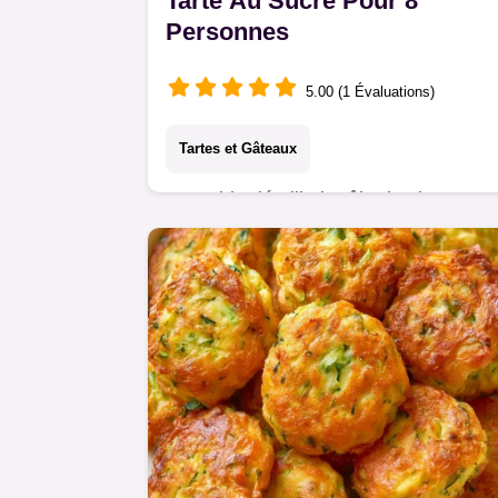
Tarte Au Sucre Pour 8
Personnes
5.00 (1 Évaluations)
Tartes et Gâteaux
Un guide détaille le rôle de chaque
ingrédient. Cette Tarte au sucre
s'adresse aux amateurs de traditions
du Nord et de saveurs authentiques.