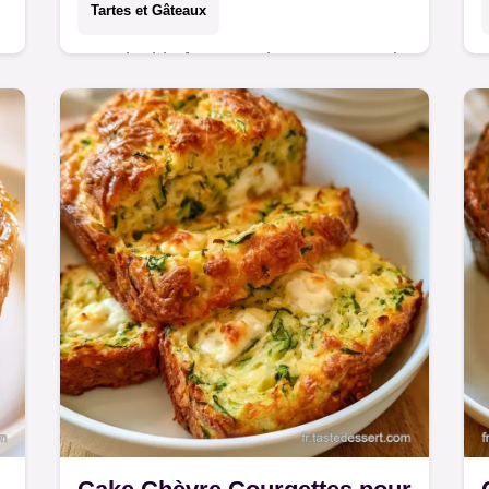
Tartes et Gâteaux
é
Une double fermentation pour ce Pain
au sucre belge. Le rôle des
ingrédients est détaillé pour réussir ce
pagnon traditionnel borain en 2h
55min.