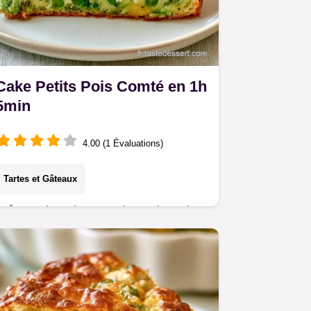
Cake Petits Pois Comté en 1h
5min
4.00 (1 Évaluations)
Tartes et Gâteaux
Prêt en 1h 5min, ce Cake petits pois
comté est idéal. Le rôle de chaque
ingrédient est détaillé pour garantir
une mie souple et une réussite totale.