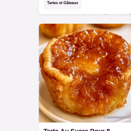
Tartes et Gâteaux
Cette Tarte aux abricots allie un sabl
croquant à des fruits fondants.
Retrouvez le rôle de chaque
ingrédient pour un résultat précis.
Temps total : 3h 10min.