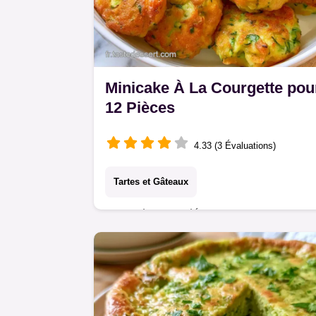
Minicake À La Courgette pou
12 Pièces
4.33 (3 Évaluations)
Tartes et Gâteaux
Les cakes aux légumes sont souvent
trop spongieux. Ce Minicake à la
courgette évite cet effet grâce à
l'extraction de l'eau, voir les Détails d
la Recette.