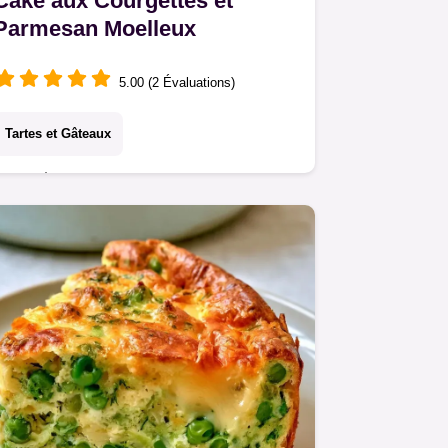
Cake aux Courgettes et
Parmesan Moelleux
5.00 (2 Évaluations)
Tartes et Gâteaux
Ce Cake aux courgettes et parmesan
offre un cœur tendre. Retrouvez
l'astuce pour un résultat moelleux.
Prêt en 1h05 pour vos apéritifs
gourmands.