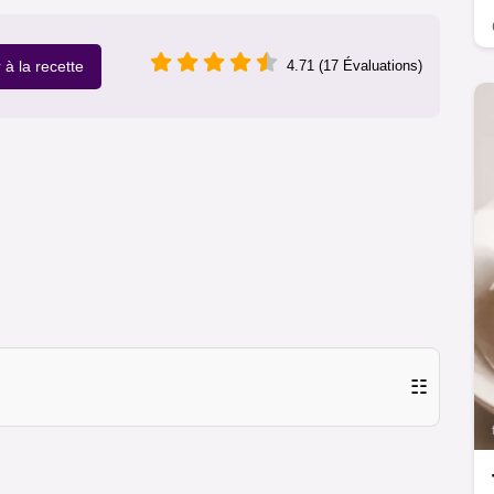
r à la recette
4.71 (17 Évaluations)
☷