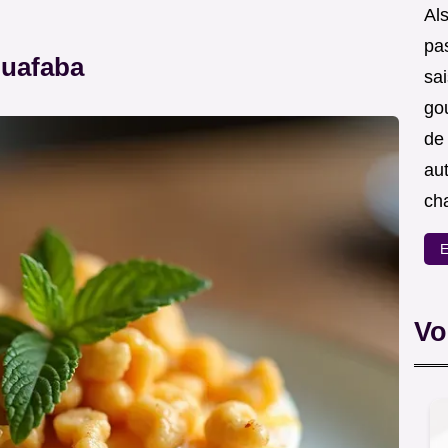
Als
pas
quafaba
sa
go
de
aut
ch
E
Vo