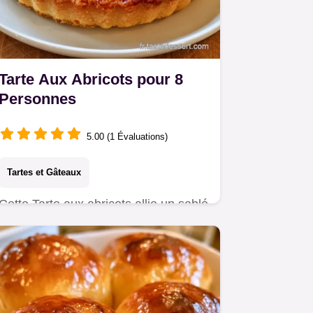
Tarte Aux Abricots pour 8
Personnes
5.00 (1 Évaluations)
Tartes et Gâteaux
Cette Tarte aux abricots allie un sablé
croquant à des fruits fondants.