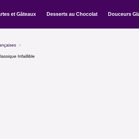
rtes et Gâteaux
Desserts au Chocolat
Douceurs Gl
ançaises
ssique Infaillible