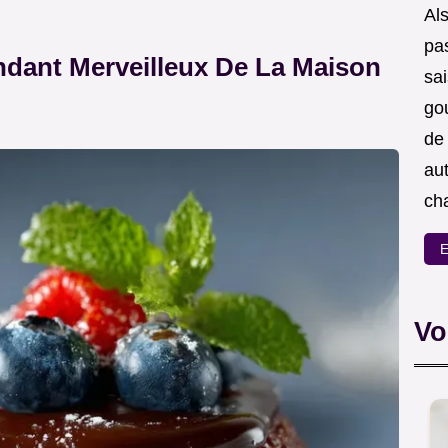
Als
pas
dant Merveilleux De La Maison
sa
go
de
aut
ch
E
Vo