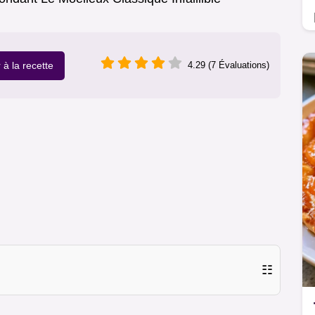
r à la recette
4.29 (7 Évaluations)
☷