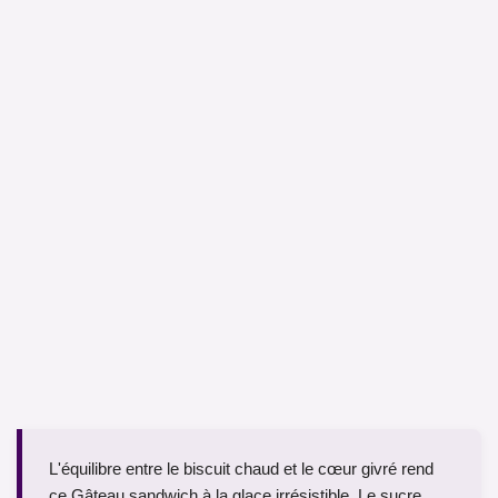
L'équilibre entre le biscuit chaud et le cœur givré rend
ce Gâteau sandwich à la glace irrésistible. Le sucre