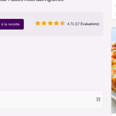
r à la recette
4.71 (17 Évaluations)
☷