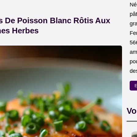
Née
pâ
s De Poisson Blanc Rôtis Aux
gr
nes Herbes
Fer
56
am
po
des
E
Vo