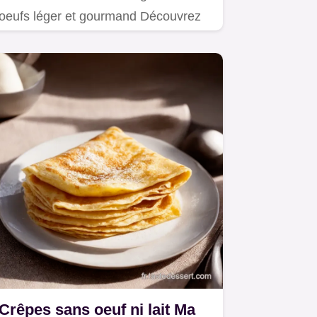
oeufs léger et gourmand Découvrez
ma recette facile sans beurre ni…
Crêpes sans oeuf ni lait Ma