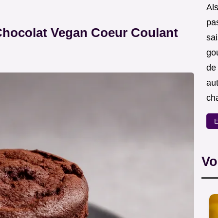
Als
pas
hocolat Vegan Coeur Coulant
sa
go
de
aut
ch
E
Vo