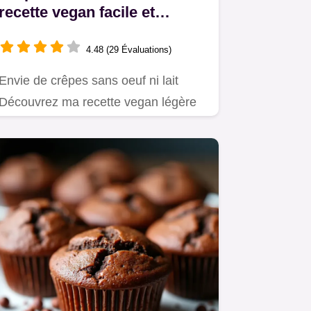
recette vegan facile et
gourmande
4.48 (29 Évaluations)
Envie de crêpes sans oeuf ni lait
Découvrez ma recette vegan légère
et inratable Un délice facile à…