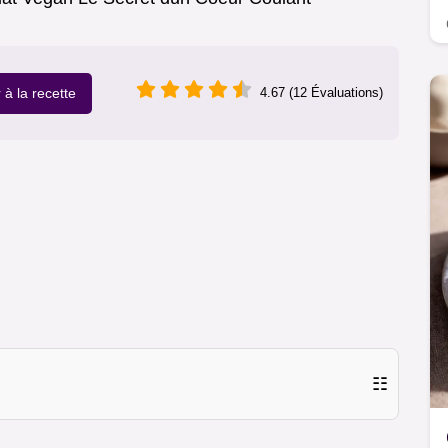
r à la recette
4.67 (12 Évaluations)
☷