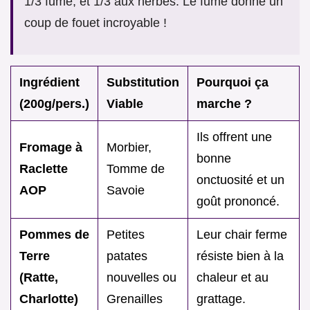
1/3 fumé, et 1/3 aux herbes. Le fumé donne un
coup de fouet incroyable !
Ingrédient
Substitution
Pourquoi ça
(200g/pers.)
Viable
marche ?
Ils offrent une
Fromage à
Morbier,
bonne
Raclette
Tomme de
onctuosité et un
AOP
Savoie
goût prononcé.
Pommes de
Petites
Leur chair ferme
Terre
patates
résiste bien à la
(Ratte,
nouvelles ou
chaleur et au
Charlotte)
Grenailles
grattage.