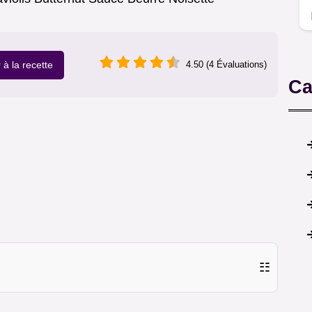
r à la recette
4.50 (4 Évaluations)
Ca
☷