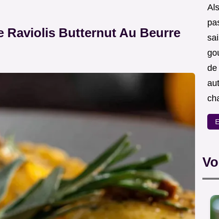
Als
pas
 Raviolis Butternut Au Beurre
sa
go
de
aut
ch
E
Vo