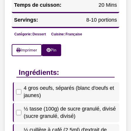
Temps de cuisson:
20 Mins
Servings:
8-10 portions
Catégorie:
Dessert
Cuisine:
Française
Imprimer
Pin
Ingrédients:
4 gros oeufs, séparés (blanc d'oeufs et
jaunes)
½ tasse (100g) de sucre granulé, divisé
(sucre granulé, divisé)
½ cuillère à café (2.5ml) d'extrait de