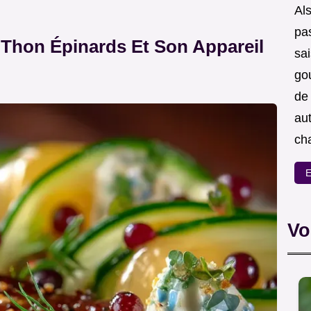
Als
pas
 Thon Épinards Et Son Appareil
sa
go
de
aut
ch
E
Vo