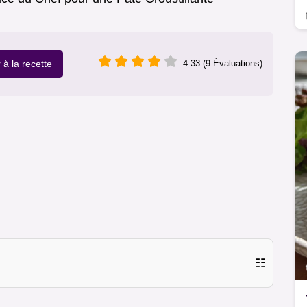
r à la recette
4.33 (9 Évaluations)
☷