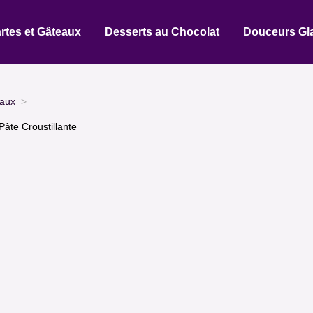
rtes et Gâteaux
Desserts au Chocolat
Douceurs Gl
eaux
âte Croustillante