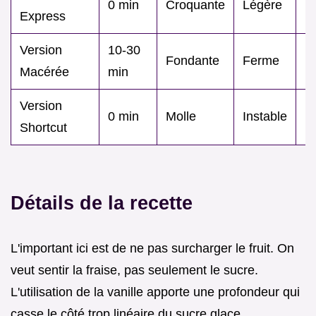
0 min
Croquante
Légère
Express
r
Version
10-30
D
Fondante
Ferme
Macérée
min
in
Version
0 min
Molle
Instable
E
Shortcut
Détails de la recette
L'important ici est de ne pas surcharger le fruit. On
veut sentir la fraise, pas seulement le sucre.
L'utilisation de la vanille apporte une profondeur qui
casse le côté trop linéaire du sucre glace.