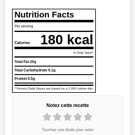
Nutrition Facts
Per serving
180 kcal
Calories
% Daily Value*
Total Fat
20g
Total Carbohydrate
0.1g
Protein
0.5g
* Percent Daily Values are based on a 2,000 calorie diet.
Notez cette recette
Touchez une étoile pour noter