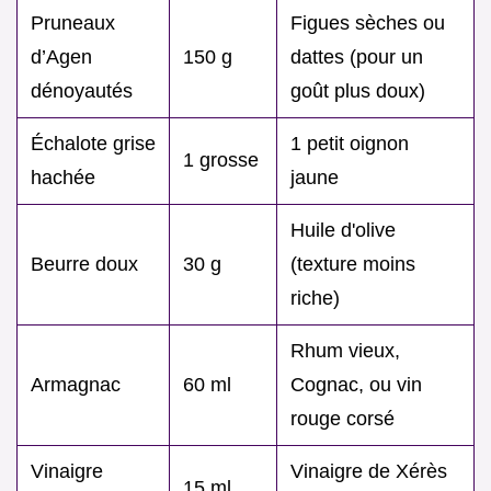
Pruneaux
Figues sèches ou
d’Agen
150 g
dattes (pour un
dénoyautés
goût plus doux)
Échalote grise
1 petit oignon
1 grosse
hachée
jaune
Huile d'olive
Beurre doux
30 g
(texture moins
riche)
Rhum vieux,
Armagnac
60 ml
Cognac, ou vin
rouge corsé
Vinaigre
Vinaigre de Xérès
15 ml