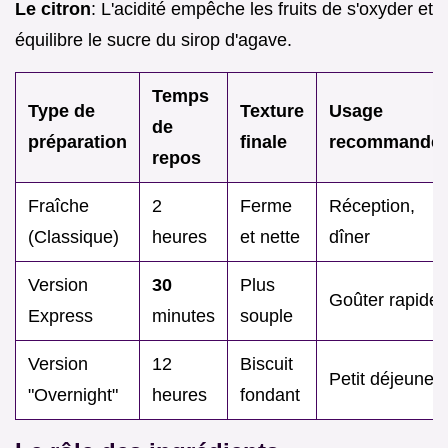
Le citron
: L'acidité empêche les fruits de s'oxyder et
équilibre le sucre du sirop d'agave.
Temps
Type de
Texture
Usage
de
préparation
finale
recommandé
repos
Fraîche
2
Ferme
Réception,
(Classique)
heures
et nette
dîner
Version
30
Plus
Goûter rapide
Express
minutes
souple
Version
12
Biscuit
Petit déjeuner
"Overnight"
heures
fondant