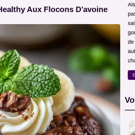
Als
ealthy Aux Flocons D'avoine
pas
sa
go
de
aut
ch
E
Vo