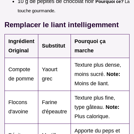
10 g de pépites de chocolat noir
Pourquoi ce?
La
touche gourmande.
Remplacer le liant intelligemment
Ingrédient
Pourquoi ça
Substitut
Original
marche
Texture plus dense,
Compote
Yaourt
moins sucré.
Note:
de pomme
grec
Moins de liant.
Texture plus fine,
Flocons
Farine
type gâteau.
Note:
d'avoine
d'épeautre
Plus calorique.
Apporte du peps et