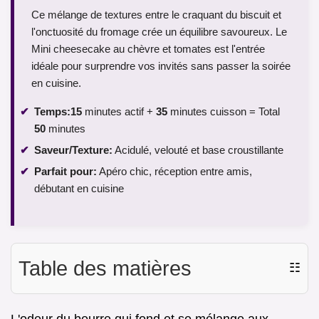
Ce mélange de textures entre le craquant du biscuit et
l'onctuosité du fromage crée un équilibre savoureux. Le
Mini cheesecake au chèvre et tomates est l'entrée
idéale pour surprendre vos invités sans passer la soirée
en cuisine.
Temps:
15
minutes actif +
35
minutes cuisson = Total
50
minutes
Saveur/Texture:
Acidulé, velouté et base croustillante
Parfait pour:
Apéro chic, réception entre amis,
débutant en cuisine
Table des matières
☷
L'odeur du beurre qui fond et se mélange aux