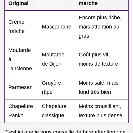
Original
marche
Encore plus riche,
Crème
Mascarpone
mais attention au
fraîche
gras
Moutarde
Moutarde
Goût plus vif,
à
de Dijon
moins de texture
l'ancienne
Gruyère
Moins salé, mais
Parmesan
râpé
fond très bien
Chapelure
Chapelure
Moins croustillant,
Panko
classique
texture plus dense
C'est ici que je vous conseille de faire attention : ne